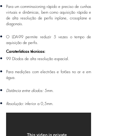
Para um comminssioning rápido e preciso de cunhas
virtuais e dinâmicas, bem como aquisição rápida e
de alta resolução de perfis inplane, crossplane e
diagonais.
O LDA-99 permite reduzir 5 vezes o tempo de
aquisição de perfis.
Caraterísticas técnicas:
99 Díodos de alta resolução espacial.
Para medições com electrões e fotões no ar e em
água.
Distância entre díodos:
5mm.
Resolução:
inferior a 0,5mm.