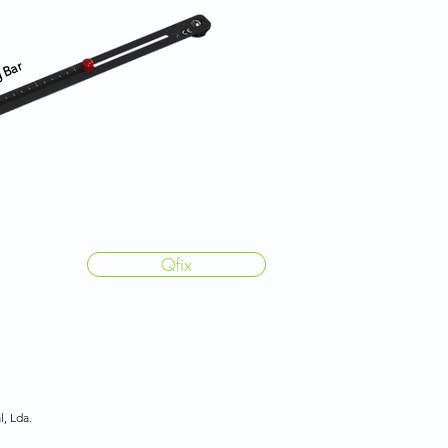
g Bar
Qfix
l, Lda.