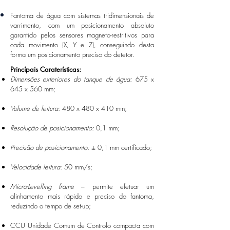
Fantoma de água com sistemas tridimensionais de
varrimento, com um posicionamento absoluto
garantido pelos sensores magneto-restritivos para
cada movimento (X, Y e Z), conseguindo desta
forma um posicionamento preciso do detetor.
Princípais Caraterísticas:
Dimensões exteriores do tanque de água:
675 x
645 x 560 mm;
Volume de leitura:
480 x 480 x 410 mm;
Resolução de posicionamento:
0,1 mm;
Precisão de posicionamento:
± 0,1 mm certificado;
Velocidade leitura:
50 mm/s;
Micro-Levelling frame
– permite efetuar um
alinhamento mais rápido e preciso do fantoma,
reduzindo o tempo de set-up;​
CCU Unidade Comum de Controlo compacta com