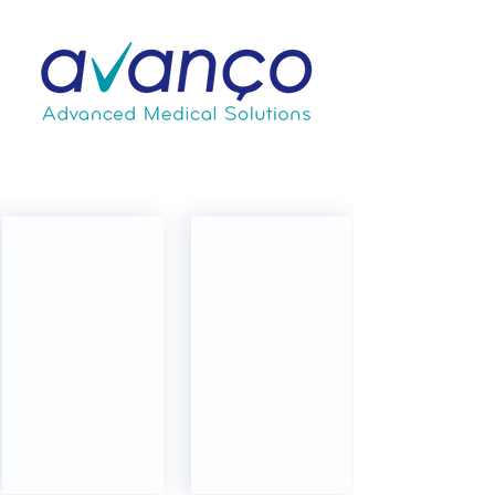
Urologia
Biópsia prostática de fusão
Biópsia prostática transperinea