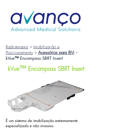
Radioterapia
>
Imobilização e
Posicionamento
>
Acessórios para RM
>
kVue
™
Encompass SBRT Insert
™
kVue
Encompass SBRT Insert
É um sistema de imobilização extremamente
especializado e não invasivo.