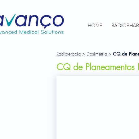
HOME
RADIOPHA
Radioterapia
>
Dosimetria
>
CQ de Plane
CQ de Planeamentos D
SciMoCa