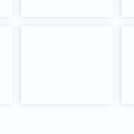
MatriXX
Ac