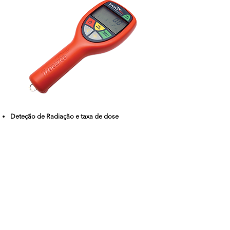
Deteção de Radiação e taxa de dose
O T402 foi projectado especificamente para ser
leve, robusto e confortável para ser possível a
sua utilização por longos períodos. Possui
resposta rápida e excelente sensibilidade, além
de recursos operacionais importantes adicionais,
como integração pessoal da dose e memória da
taxa de dose máxima.
O T406 permite detectar rapidamente a
medição de pico, minimizando a sua exposição
a possíveis fugas de radiação durante as