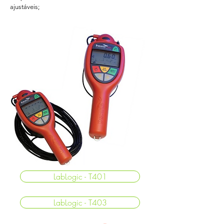
ajustáveis;
LabLogic - T401
LabLogic - T403