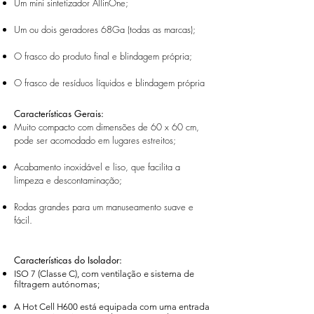
Um mini sintetizador AllinOne;
Um ou dois geradores 68Ga (todas as marcas);
O frasco do produto final e blindagem própria;
O frasco de resíduos líquidos e blindagem própria
Características Gerais:
Muito compacto com dimensões de 60 x 60 cm,
pode ser acomodado em lugares estreitos;
Acabamento inoxidável e liso, que facilita a
limpeza e descontaminação;
Rodas grandes para um manuseamento suave e
fácil.
Características do Isolador:
ISO 7 (Classe C), com ventilação e sistema de
filtragem autónomas;
A Hot Cell H600 está equipada com uma entrada