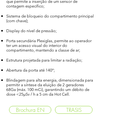
que permite a inserção de um sensor de
contagem específico;
Sistema de bloqueio do compartimento principal
(com chave);
Display do nível de pressão;
Porta secundária Plexiglas, permite ao operador
ter um acesso visual do interior do
compartimento, mantendo a classe de ar;
Estrutura projetada para limitar a radiação;
Abertura da porta até 140º;
Blindagem para alta energia, dimensionada para
permitir a síntese da eluição de 2 geradores
68Ga (máx. 100 mCi), garantindo um débito de
dose <25µSv / h a 5 cm da Hot Cell.
Brochura EN
TRASIS