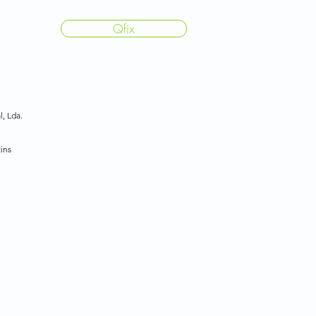
Qfix
l, Lda.
ins