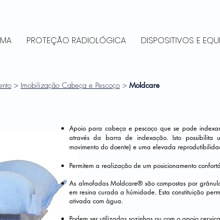
RMA
PROTEÇÃO RADIOLÓGICA
DISPOSITIVOS E EQ
ento
>
Imobilização Cabeça e Pescoço
>
Moldcare
Apoio para cabeça e pescoço que se pode indexar
através da barra de indexação. Isto possibilita
movimento do doente) e uma elevada reprodutibilida
Permitem a realização de um posicionamento confort
As almofadas Moldcare® são compostas por grânulos 
em resina curada a húmidade. Esta constituição per
ativada com àgua.
Podem ser utilizadas sozinhas ou com o apoio cervic