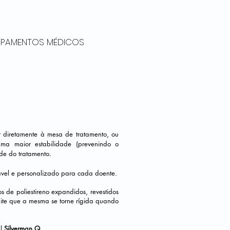
UIPAMENTOS MÉDICOS
 diretamente à mesa de tratamento, ou
 uma maior estabilidade (prevenindo o
de do tratamento.
ável e personalizado para cada doente.
de poliestireno expandidos, revestidos
mite que a mesma se torne rígida quando
al
Silverman Q
.