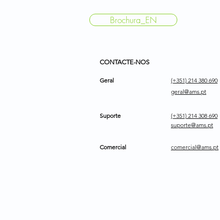
Brochura_EN
CONTACTE-NOS
Geral
(+351) 214 380 690
geral@ams.pt
Suporte
(+351) 214 308 690
suporte@ams.pt
Comercial
comercial@ams.pt