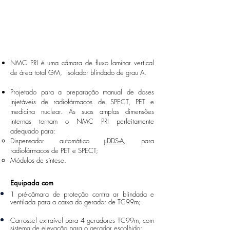
NMC PRI é uma câmara de fluxo laminar vertical
de área total GM, isolador blindado de grau A.
Projetado para a preparação manual de doses
injetáveis de radiofármacos de SPECT, PET e
medicina nuclear. As suas amplas dimensões
internas tornam o NMC PRI perfeitamente
adequado para:
Dispensador automático
μDDS-A
, para
radiofármacos de PET e SPECT;
Módulos de síntese.
Equipada com
1 pré-câmara de proteção contra ar blindada e
ventilada para a caixa do gerador de TC99m;
Carrossel extraível para 4 geradores TC99m, com
sistema de elevação para o gerador escolhido;