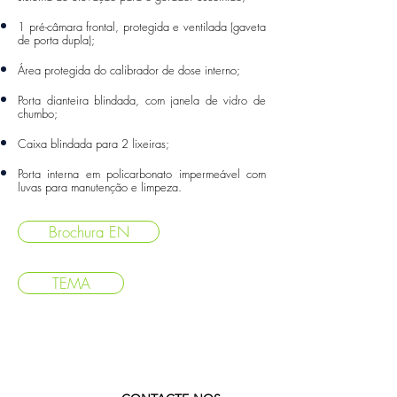
1 pré-câmara frontal, protegida e ventilada (gaveta
de porta dupla);
Área protegida do calibrador de dose interno;
Porta dianteira blindada, com janela de vidro de
chumbo;
Caixa blindada para 2 lixeiras;
Porta interna em policarbonato impermeável com
luvas para manutenção e limpeza.
Brochura EN
TEMA