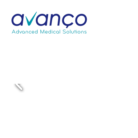
Portas
Blindadas -
Série SW iDrive