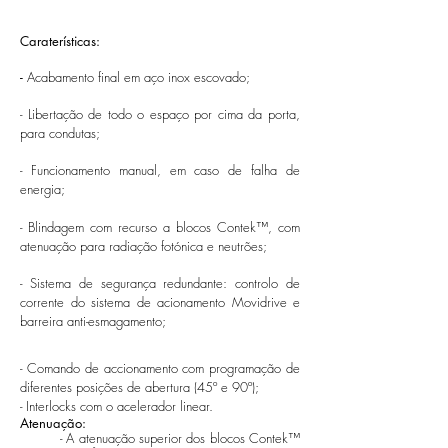
Caraterísticas:
-
Acabamento final em aço inox escovado;
- Libertação de todo o espaço por cima da porta,
para condutas;
- Funcionamento manual, em caso de falha de
energia;
- Blindagem com recurso a blocos Contek™, com
atenuação para radiação fotónica e neutrões;
- Sistema de segurança redundante: controlo de
corrente do sistema de acionamento Movidrive e
barreira anti-esmagamento;
- Comando de accionamento com programação de
diferentes posições de abertura (45º e 90º);
- Interlocks com o acelerador linear.
Atenuação:
- A atenuação superior dos blocos Contek™