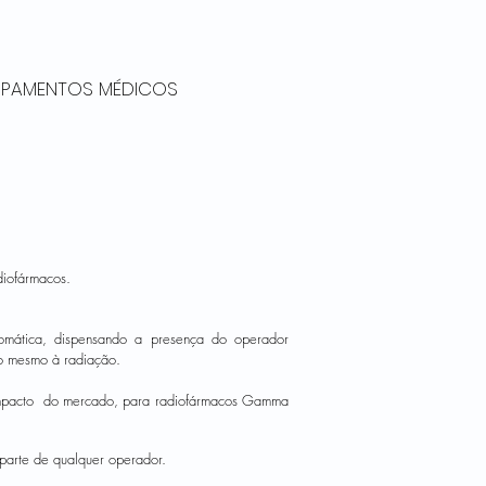
UIPAMENTOS MÉDICOS
diofármacos.
tomática, dispensando a presença do operador
do mesmo à radiação.
ompacto do mercado, para radiofármacos Gamma
 parte de qualquer operador.