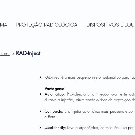
RMA
PROTEÇÃO RADIOLÓGICA
DISPOSITIVOS E EQ
RAD-Inject
ctores
>
RAD-inject é o mais pequeno
injetor automático para ra
Vantagens:
Automático:
Providência uma injeção totalmente au
durante a injeção, minimizando o risco de exposição 
Compacto:
É o injetor automático mais pequeno e c
e Beta.
Userfriendly:
Leve e ergonómico, permite fácil uso por