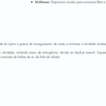
Multitracer:
Disponíveis versões para emissores Beta
ade do injetor e passos de enxaguamento, de modo a minimizar a atividade residual
e atividade, incluindo casos de emergência, devido ao backup manual. Equip
a remoção de bolhas de ar, da linha de infusão.