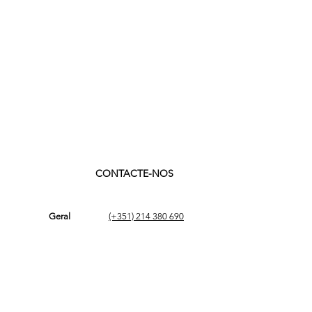
CONTACTE-NOS
Geral
(+351)
214 380 690
geral@ams.pt
Suporte
(+351)
214 308 690
suporte@ams.pt