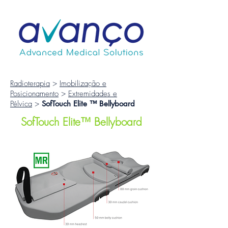
Radioterapia
>
Imobilização e
Posicionamento
>
Extremidades e
Pélvica
>
SofTouch Elite ™ Bellyboard
SofTouch Elite™ Bellyboard