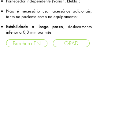
Fornecedor independente (Varian, Elekta);
Não é necessário usar acessórios adicionais,
tanto no paciente como no equipamento;
Estabilidade a longo prazo
, deslocamento
inferior a 0,3 mm por mês.
Brochura EN
C-RAD